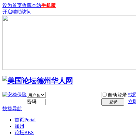
设为首页
收藏本站
手机版
开启辅助访问
找
自动登录
密码
立
登录
快捷导航
首页
Portal
加州
论坛
BBS