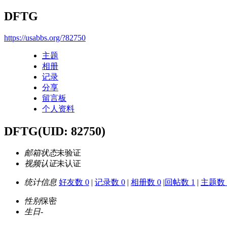
DFTG
https://usabbs.org/?82750
主题
相册
记录
分享
留言板
个人资料
DFTG
(UID: 82750)
邮箱状态
未验证
视频认证
未认证
统计信息
好友数 0
|
记录数 0
|
相册数 0
|
回帖数 1
|
主题数 
性别
保密
生日
-