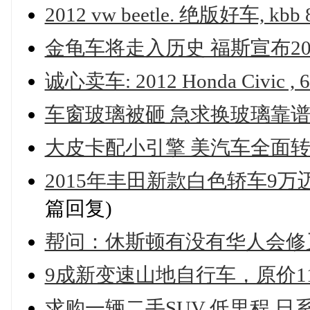
2012 vw beetle. 绝版好车, kbb
金龟车将走入历史 福斯宣布20
诚心卖车: 2012 Honda Civic , 6
车窗玻璃被砸 急求换玻璃靠
大皮卡配小引擎 美汽车全面
2015年丰田新款白色轿车9万迈 8
篇回复)
帮问：休斯顿有没有华人会修
9成新变速山地自行车，原价11
求购一辆二手SUV 低里程 日