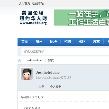
设为首页
收藏本站
首页
加州
论坛
招聘
求职
汽车
JoshhofeJoino
好友
JoshhofeJoino
https://usabbs.org/ny/?272185
美
›
›
主题
个人资料
当前共有
0
个好友
没有相关成员