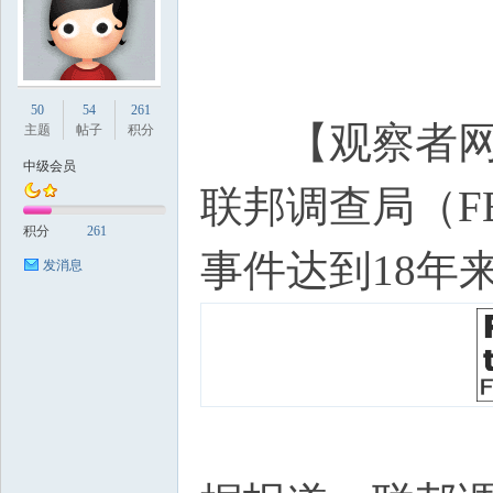
国
50
54
261
【观察者网综
主题
帖子
积分
中级会员
联邦调查局（F
积分
261
事件达到18年
发消息
论