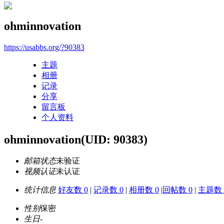
ohminnovation
https://usabbs.org/?90383
主题
相册
记录
分享
留言板
个人资料
ohminnovation
(UID: 90383)
邮箱状态
未验证
视频认证
未认证
统计信息
好友数 0
|
记录数 0
|
相册数 0
|
回帖数 0
|
主题数 
性别
保密
生日
-