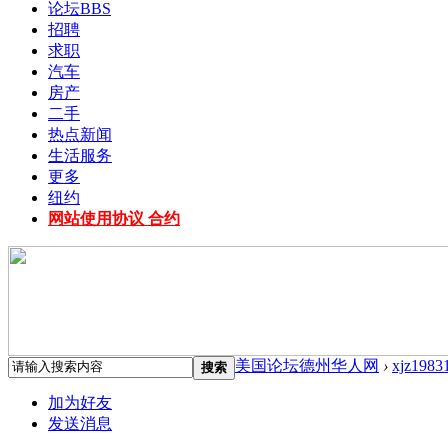
论坛
BBS
招聘
求职
汽车
房产
二手
热点新闻
生活服务
更多
纽约
网站使用协议 合约
美国论坛德州华人网
›
xjz1983
搜索
加为好友
发送消息