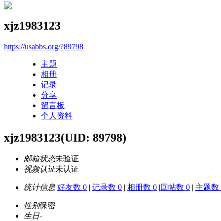
xjz1983123
https://usabbs.org/?89798
主题
相册
记录
分享
留言板
个人资料
xjz1983123
(UID: 89798)
邮箱状态
未验证
视频认证
未认证
统计信息
好友数 0
|
记录数 0
|
相册数 0
|
回帖数 0
|
主题数 
性别
保密
生日
-