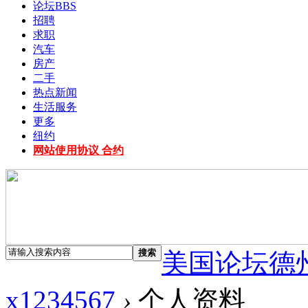
论坛
BBS
招聘
求职
汽车
房产
二手
热点新闻
生活服务
更多
纽约
网站使用协议 合约
搜索
美国论坛德
x1234567
›
个人资料