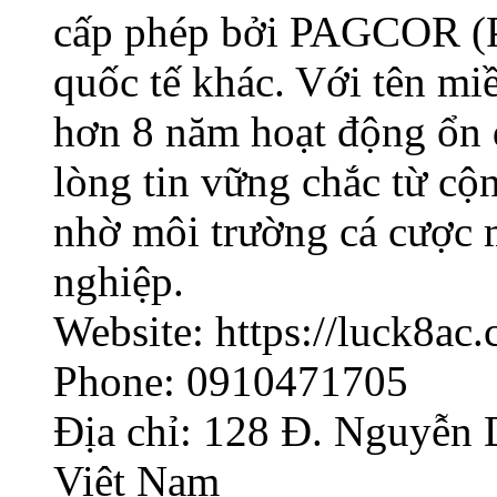
cấp phép bởi PAGCOR (Ph
quốc tế khác. Với tên mi
hơn 8 năm hoạt động ổn 
lòng tin vững chắc từ c
nhờ môi trường cá cược 
nghiệp.
Website: https://luck8ac
Phone: 0910471705
Địa chỉ: 128 Đ. Nguyễn
Việt Nam