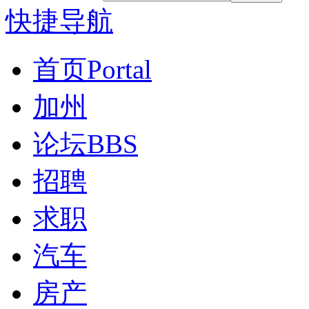
快捷导航
首页
Portal
加州
论坛
BBS
招聘
求职
汽车
房产