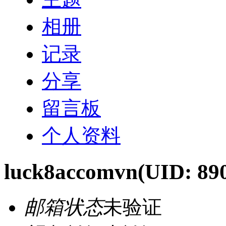
相册
记录
分享
留言板
个人资料
luck8accomvn
(UID: 89
邮箱状态
未验证