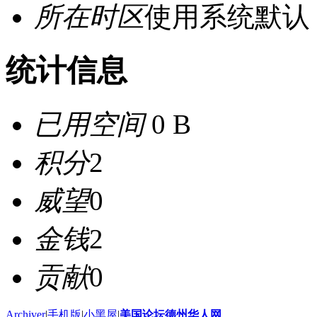
所在时区
使用系统默认
统计信息
已用空间
0 B
积分
2
威望
0
金钱
2
贡献
0
Archiver
|
手机版
|
小黑屋
|
美国论坛德州华人网