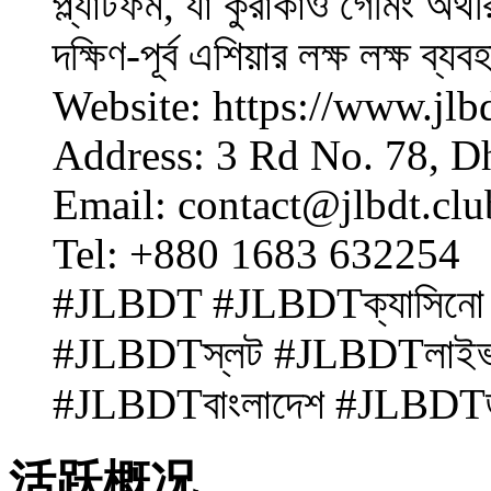
প্ল্যাটফর্ম, যা কুরাকাও গেমিং অথ
দক্ষিণ-পূর্ব এশিয়ার লক্ষ লক্ষ ব
Website: https://www.jlbd
Address: 3 Rd No. 78, D
Email: contact@jlbdt.clu
Tel: +880 1683 632254
#JLBDT #JLBDTক্যাসিন
#JLBDTস্লট #JLBDTলাইভ
#JLBDTবাংলাদেশ #JLBDT
活跃概况