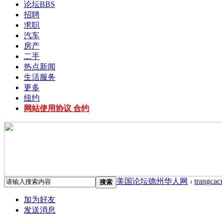
论坛
BBS
招聘
求职
汽车
房产
二手
热点新闻
生活服务
更多
纽约
网站使用协议 合约
美国论坛德州华人网
›
trangcac
搜索
加为好友
发送消息