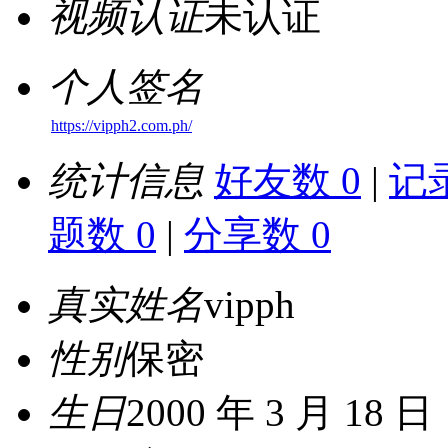
视频认证
未认证
个人签名
https://vipph2.com.ph/
统计信息
好友数 0
|
记录
题数 0
|
分享数 0
真实姓名
vipph
性别
保密
生日
2000 年 3 月 18 日