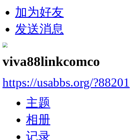
加为好友
发送消息
viva88linkcomco
https://usabbs.org/?88201
主题
相册
记录