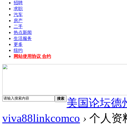
招聘
求职
汽车
房产
二手
热点新闻
生活服务
更多
纽约
网站使用协议 合约
搜索
美国论坛德
viva88linkcomco
›
个人资