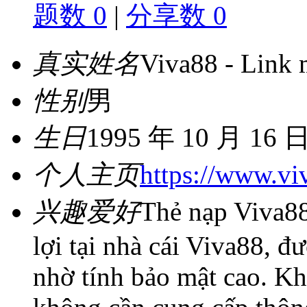
题数 0
|
分享数 0
真实姓名
Viva88 - Link 
性别
男
生日
1995 年 10 月 16 
个人主页
https://www.vi
兴趣爱好
Thẻ nạp Viva88
lợi tại nhà cái Viva88, 
nhờ tính bảo mật cao. Kh