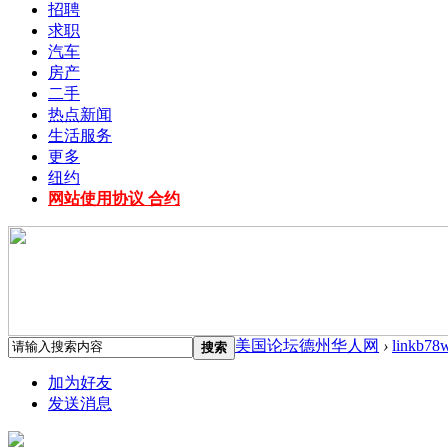
招聘
求职
汽车
房产
二手
热点新闻
生活服务
更多
纽约
网站使用协议 合约
美国论坛德州华人网
›
linkb78w
搜索
加为好友
发送消息