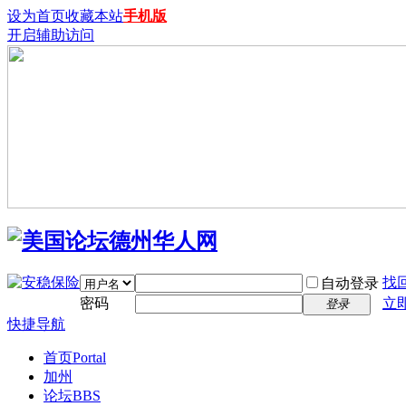
设为首页
收藏本站
手机版
开启辅助访问
找
自动登录
密码
立
登录
快捷导航
首页
Portal
加州
论坛
BBS