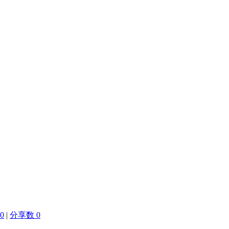
0
|
分享数 0