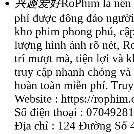
兴趣爱好
RoPhim là nền 
phí được đông đảo người
kho phim phong phú, cập
lượng hình ảnh rõ nét, R
trí mượt mà, tiện lợi và
truy cập nhanh chóng và 
hoàn toàn miễn phí. Truy 
Website : https://rophim.
Số điện thoại : 0704928
Địa chỉ : 124 Đường Số 