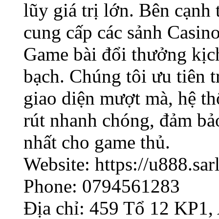
lũy giá trị lớn. Bên cạn
cung cấp các sảnh Casino
Game bài đổi thưởng kịch
bạch. Chúng tôi ưu tiên 
giao diện mượt mà, hệ th
rút nhanh chóng, đảm bả
nhất cho game thủ.
Website: https://u888.sarl
Phone: 0794561283
Địa chỉ: 459 Tổ 12 KP1