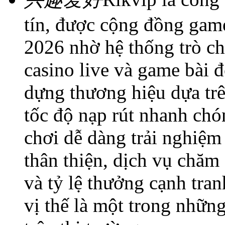
tín, được cộng đồng gam
2026 nhờ hệ thống trò ch
casino live và game bài 
dựng thương hiệu dựa trê
tốc độ nạp rút nhanh chó
chơi dễ dàng trải nghiệm
thân thiện, dịch vụ chă
và tỷ lệ thưởng cạnh tra
vị thế là một trong nhữ