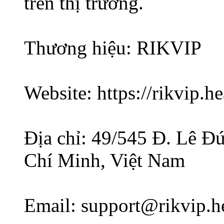
trên thị trường.
Thương hiệu: RIKVIP
Website: https://rikvip.he
Địa chỉ: 49/545 Đ. Lê 
Chí Minh, Việt Nam
Email: support@rikvip.h