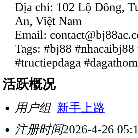
Địa chỉ: 102 Lộ Đông, 
An, Việt Nam
Email: contact@bj88ac.
Tags: #bj88 #nhacaibj88
#tructiepdaga #dagatho
活跃概况
用户组
新手上路
注册时间
2026-4-26 05: