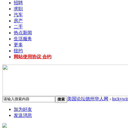
招聘
求职
汽车
房产
二手
热点新闻
生活服务
更多
纽约
网站使用协议 合约
美国论坛德州华人网
›
luckywi
搜索
加为好友
发送消息