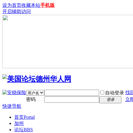
设为首页
收藏本站
手机版
开启辅助访问
找
自动登录
密码
立
登录
快捷导航
首页
Portal
加州
论坛
BBS