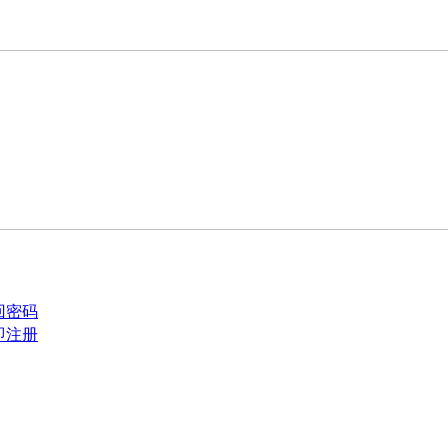
回密码
即注册