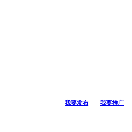
我要发布
我要推广