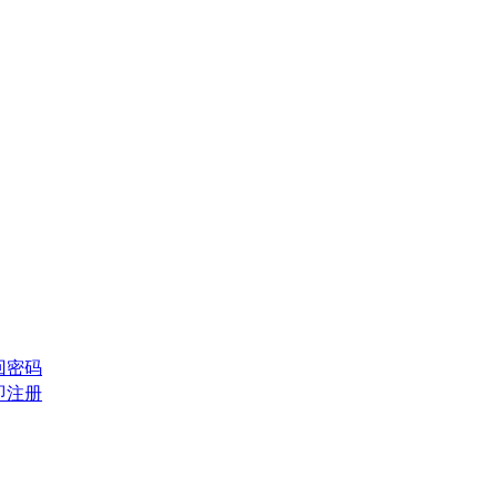
回密码
即注册