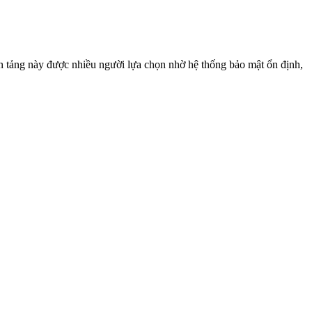
 Nền tảng này được nhiều người lựa chọn nhờ hệ thống bảo mật ổn định,