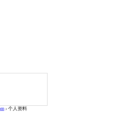
om
›
个人资料