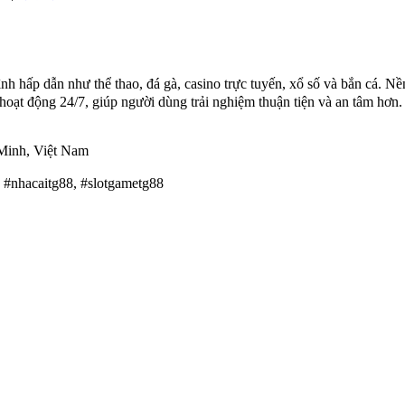
 hình hấp dẫn như thể thao, đá gà, casino trực tuyến, xổ số và bắn cá.
hoạt động 24/7, giúp người dùng trải nghiệm thuận tiện và an tâm hơn.
Minh, Việt Nam
, #nhacaitg88, #slotgametg88