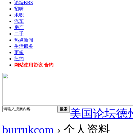
论坛
BBS
招聘
求职
汽车
房产
二手
热点新闻
生活服务
更多
纽约
网站使用协议 合约
搜索
美国论坛德
burrukcom
›
个人资料