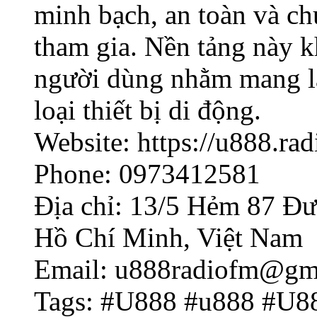
minh bạch, an toàn và c
tham gia. Nền tảng này k
người dùng nhằm mang lại
loại thiết bị di động.
Website: https://u888.rad
Phone: 0973412581
Địa chỉ: 13/5 Hẻm 87 Đ
Hồ Chí Minh, Việt Nam
Email: u888radiofm@gm
Tags: #U888 #u888 #U