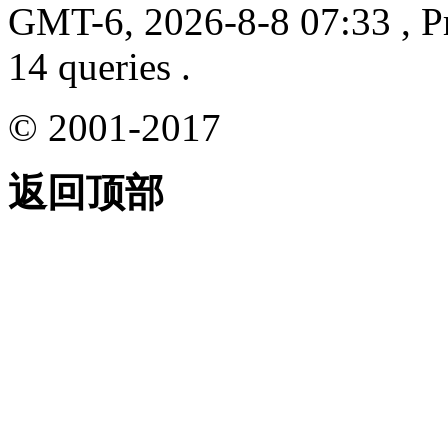
GMT-6, 2026-8-8 07:33
, P
14 queries .
© 2001-2017
返回顶部