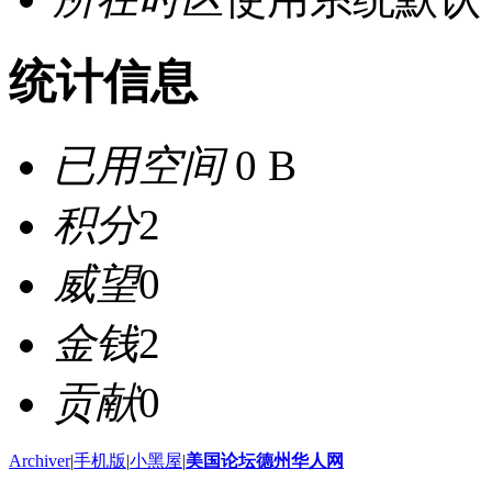
统计信息
已用空间
0 B
积分
2
威望
0
金钱
2
贡献
0
Archiver
|
手机版
|
小黑屋
|
美国论坛德州华人网