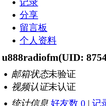
记录
分享
留言板
个人资料
u888radiofm
(UID: 875
邮箱状态
未验证
视频认证
未认证
统计信息
好友数 0
|
记录