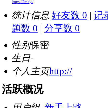
https://7m.fyi/
统计信息
好友数 0
|
记录
题数 0
|
分享数 0
性别
保密
生日
-
个人主页
http://
活跃概况
用户组
新手上路