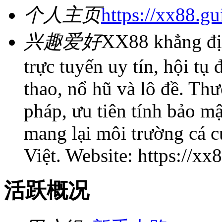
个人主页
https://xx88.gu
兴趣爱好
XX88 khẳng định
trực tuyến uy tín, hội tụ 
thao, nổ hũ và lô đề. Th
pháp, ưu tiên tính bảo m
mang lại môi trường cá 
Việt. Website: https://xx
活跃概况