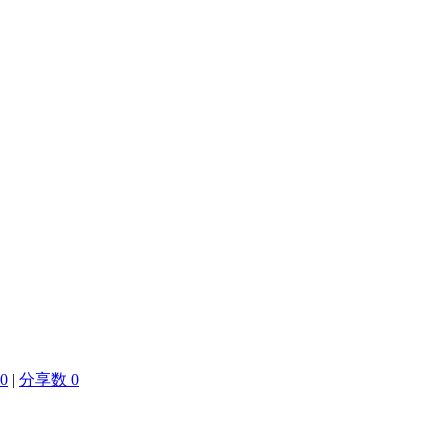
0
|
分享数 0