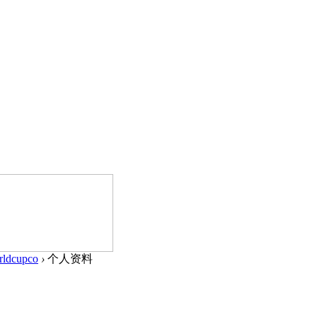
rldcupco
›
个人资料