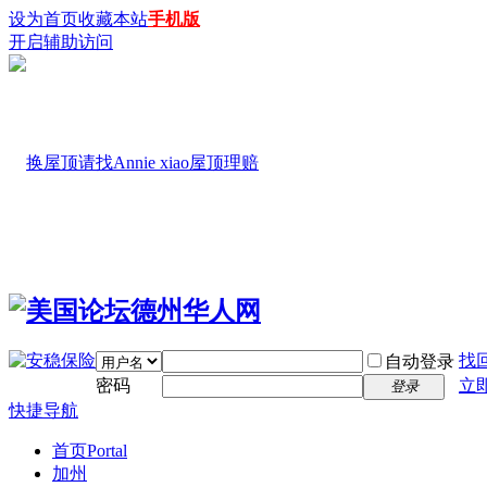
设为首页
收藏本站
手机版
开启辅助访问
找
自动登录
密码
立
登录
快捷导航
首页
Portal
加州