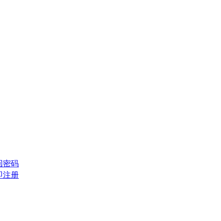
回密码
即注册