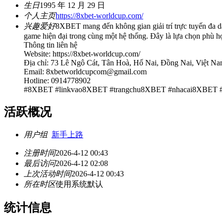
生日
1995 年 12 月 29 日
个人主页
https://8xbet-worldcup.com/
兴趣爱好
8XBET mang đến không gian giải trí trực tuyến đa dạ
game hiện đại trong cùng một hệ thống. Đây là lựa chọn phù hợp
Thông tin liên hệ
Website: https://8xbet-worldcup.com/
Địa chỉ: 73 Lê Ngô Cát, Tân Hoà, Hố Nai, Đồng Nai, Việt N
Email: 8xbetworldcupcom@gmail.com
Hotline: 0914778902
#8XBET #linkvao8XBET #trangchu8XBET #nhacai8XBET #
活跃概况
用户组
新手上路
注册时间
2026-4-12 00:43
最后访问
2026-4-12 02:08
上次活动时间
2026-4-12 00:43
所在时区
使用系统默认
统计信息