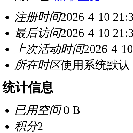
注册时间
2026-4-10 21:
最后访问
2026-4-10 21:
上次活动时间
2026-4-10
所在时区
使用系统默认
统计信息
已用空间
0 B
积分
2