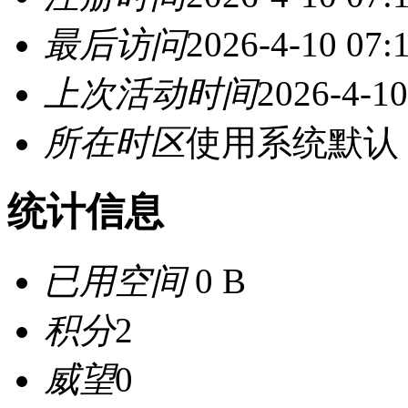
最后访问
2026-4-10 07:
上次活动时间
2026-4-10
所在时区
使用系统默认
统计信息
已用空间
0 B
积分
2
威望
0