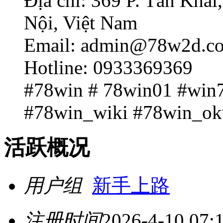
Địa chỉ: 369 P. Tân Kha
Nội, Việt Nam
Email: admin@78w2d.c
Hotline: 0933369369
#78win # 78win01 #win
#78win_wiki #78win_ok
活跃概况
用户组
新手上路
注册时间
2026-4-10 07: