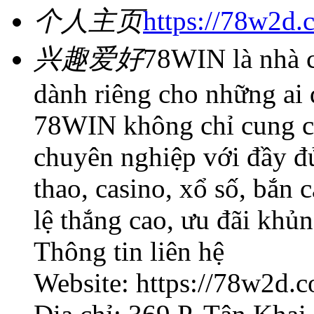
个人主页
https://78w2d.
兴趣爱好
78WIN là nhà c
dành riêng cho những ai
78WIN không chỉ cung cấ
chuyên nghiệp với đầy đủ
thao, casino, xổ số, bắn
lệ thắng cao, ưu đãi khủn
Thông tin liên hệ
Website: https://78w2d.