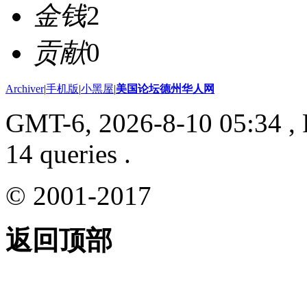
金钱
2
贡献
0
Archiver
|
手机版
|
小黑屋
|
美国论坛德州华人网
GMT-6, 2026-8-10 05:34
, 
14 queries .
© 2001-2017
返回顶部