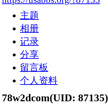
主题
相册
记录
分享
留言板
个人资料
78w2dcom
(UID: 87135)