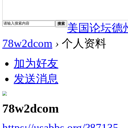
搜索
美国论坛德
78w2dcom
›
个人资料
加为好友
发送消息
78w2dcom
https://usabbs.org/?87135