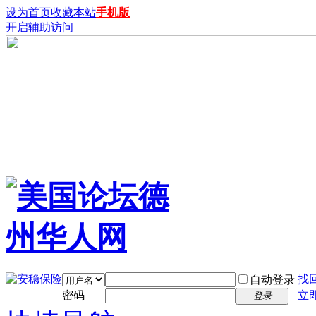
设为首页
收藏本站
手机版
开启辅助访问
找
自动登录
密码
立
登录