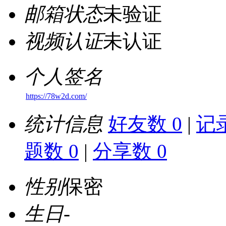
邮箱状态
未验证
视频认证
未认证
个人签名
https://78w2d.com/
统计信息
好友数 0
|
记录
题数 0
|
分享数 0
性别
保密
生日
-