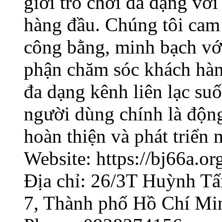
giới trò chơi đa dạng với
hàng đầu. Chúng tôi cam 
công bằng, minh bạch với
phận chăm sóc khách hàn
đa dạng kênh liên lạc su
người dùng chính là độn
hoàn thiện và phát triển
Website: https://bj66a.or
Địa chỉ: 26/3T Huỳnh T
7, Thành phố Hồ Chí Mi