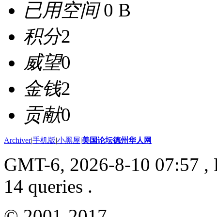
已用空间
0 B
积分
2
威望
0
金钱
2
贡献
0
Archiver
|
手机版
|
小黑屋
|
美国论坛德州华人网
GMT-6, 2026-8-10 07:57
, 
14 queries .
© 2001-2017