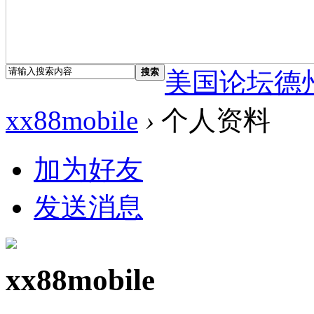
搜索
美国论坛德
xx88mobile
›
个人资料
加为好友
发送消息
xx88mobile