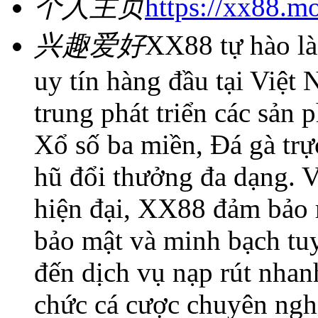
个人主页
https://xx88.mo
兴趣爱好
XX88 tự hào là
uy tín hàng đầu tại Việt 
trung phát triển các sản 
Xổ số ba miền, Đá gà trự
hũ đổi thưởng đa dạng. 
hiện đại, XX88 đảm bảo 
bảo mật và minh bạch tu
đến dịch vụ nạp rút nhan
chức cá cược chuyên ngh