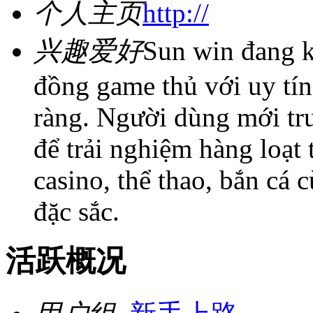
个人主页
http://
兴趣爱好
Sun win đang k
đồng game thủ với uy tín
ràng. Người dùng mới tr
để trải nghiệm hàng loạt 
casino, thể thao, bắn cá
đặc sắc.
活跃概况