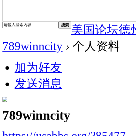
搜索
美国论坛德
789winncity
›
个人资料
加为好友
发送消息
789winncity
https://usabbs.org/?85477