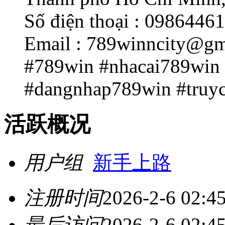
Số điện thoại : 0986446
Email : 789winncity@gm
#789win #nhacai789win
#dangnhap789win #truy
活跃概况
用户组
新手上路
注册时间
2026-2-6 02:4
最后访问
2026-2-6 02:4