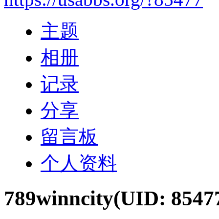
主题
相册
记录
分享
留言板
个人资料
789winncity
(UID: 8547