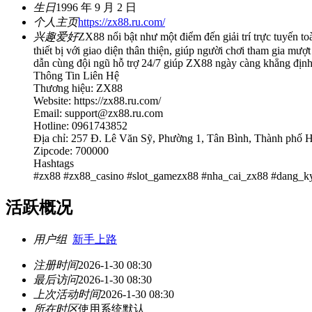
生日
1996 年 9 月 2 日
个人主页
https://zx88.ru.com/
兴趣爱好
ZX88 nổi bật như một điểm đến giải trí trực tuyến to
thiết bị với giao diện thân thiện, giúp người chơi tham gia mượ
dẫn cùng đội ngũ hỗ trợ 24/7 giúp ZX88 ngày càng khẳng định 
Thông Tin Liên Hệ
Thương hiệu: ZX88
Website: https://zx88.ru.com/
Email: support@zx88.ru.com
Hotline: 0961743852
Địa chỉ: 257 Đ. Lê Văn Sỹ, Phường 1, Tân Bình, Thành phố 
Zipcode: 700000
Hashtags
#zx88 #zx88_casino #slot_gamezx88 #nha_cai_zx88 #dang_k
活跃概况
用户组
新手上路
注册时间
2026-1-30 08:30
最后访问
2026-1-30 08:30
上次活动时间
2026-1-30 08:30
所在时区
使用系统默认