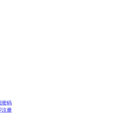
回密码
即注册