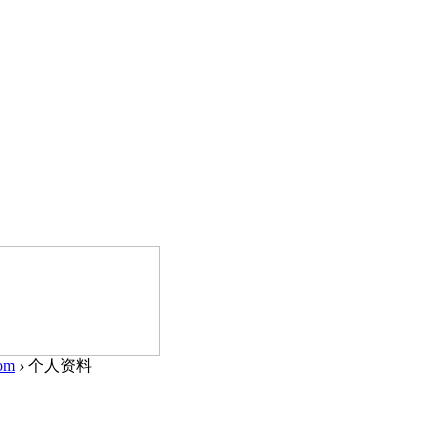
om
›
个人资料