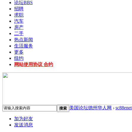
论坛
BBS
招聘
求职
汽车
房产
二手
热点新闻
生活服务
更多
纽约
网站使用协议 合约
美国论坛德州华人网
›
sc88enet
搜索
加为好友
发送消息