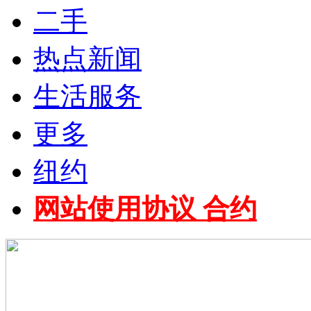
二手
热点新闻
生活服务
更多
纽约
网站使用协议 合约