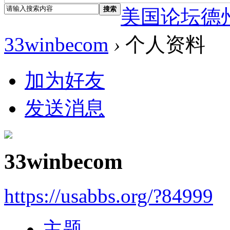
搜索
美国论坛德
33winbecom
›
个人资料
加为好友
发送消息
33winbecom
https://usabbs.org/?84999
主题