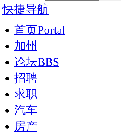
快捷导航
首页
Portal
加州
论坛
BBS
招聘
求职
汽车
房产