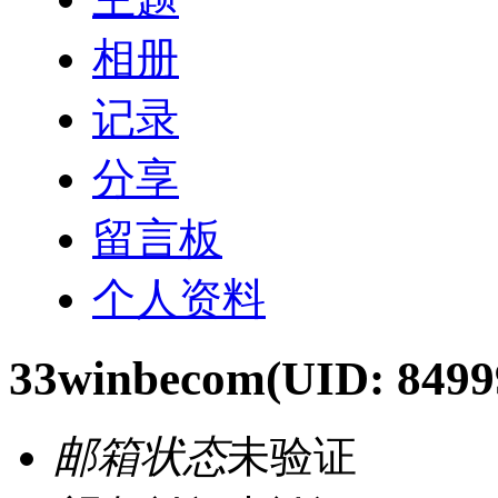
相册
记录
分享
留言板
个人资料
33winbecom
(UID: 8499
邮箱状态
未验证