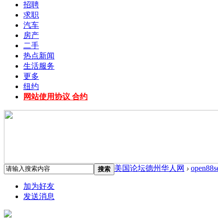
招聘
求职
汽车
房产
二手
热点新闻
生活服务
更多
纽约
网站使用协议 合约
美国论坛德州华人网
›
open88s
搜索
加为好友
发送消息