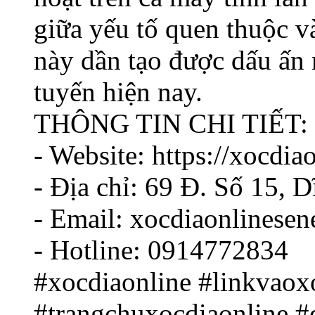
giữa yếu tố quen thuộc và
này dần tạo được dấu ấn r
tuyến hiện nay.
THÔNG TIN CHI TIẾT:
- Website: https://xocdiao
- Địa chỉ: 69 Đ. Số 15, 
- Email: xocdiaonlinese
- Hotline: 0914772834
#xocdiaonline #linkvaox
#trangchuxocdiaonline #