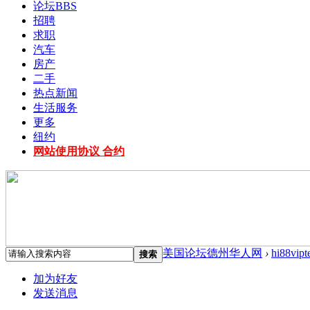
论坛
BBS
招聘
求职
汽车
房产
二手
热点新闻
生活服务
更多
纽约
网站使用协议 合约
美国论坛德州华人网
›
hi88vip
搜索
加为好友
发送消息