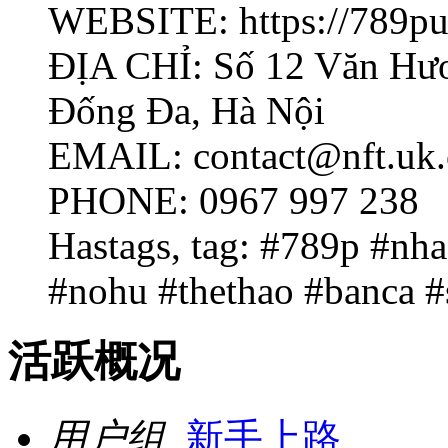
WEBSITE: https://789pu
ĐỊA CHỈ: Số 12 Văn Hư
Đống Đa, Hà Nội
EMAIL: contact@nft.uk
PHONE: 0967 997 238
Hastags, tag: #789p #nh
#nohu #thethao #banca 
活跃概况
用户组
新手上路