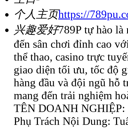
个人主页
https://789pu.
兴趣爱好
789P tự hào là 
đến sân chơi đỉnh cao vớ
thể thao, casino trực tuyế
giao diện tối ưu, tốc độ
hàng đầu và đội ngũ hỗ t
mang đến trải nghiệm ho
TÊN DOANH NGHIỆP: 
Phụ Trách Nội Dung: Tu