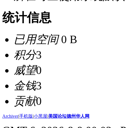
统计信息
已用空间
0 B
积分
3
威望
0
金钱
3
贡献
0
Archiver
|
手机版
|
小黑屋
|
美国论坛德州华人网