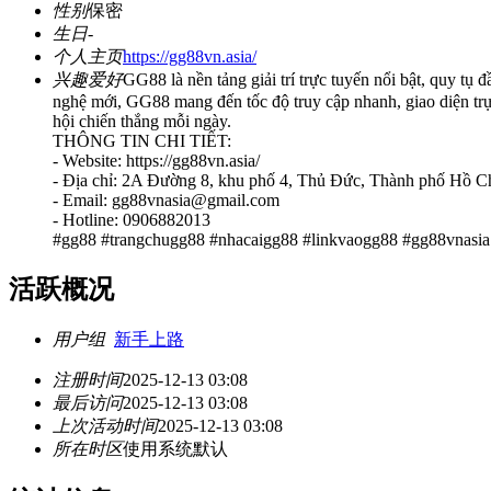
性别
保密
生日
-
个人主页
https://gg88vn.asia/
兴趣爱好
GG88 là nền tảng giải trí trực tuyến nổi bật, quy tụ
nghệ mới, GG88 mang đến tốc độ truy cập nhanh, giao diện trực 
hội chiến thắng mỗi ngày.
THÔNG TIN CHI TIẾT:
- Website: https://gg88vn.asia/
- Địa chỉ: 2A Đường 8, khu phố 4, Thủ Đức, Thành phố Hồ C
- Email: gg88vnasia@gmail.com
- Hotline: 0906882013
#gg88 #trangchugg88 #nhacaigg88 #linkvaogg88 #gg88vnasia 
活跃概况
用户组
新手上路
注册时间
2025-12-13 03:08
最后访问
2025-12-13 03:08
上次活动时间
2025-12-13 03:08
所在时区
使用系统默认