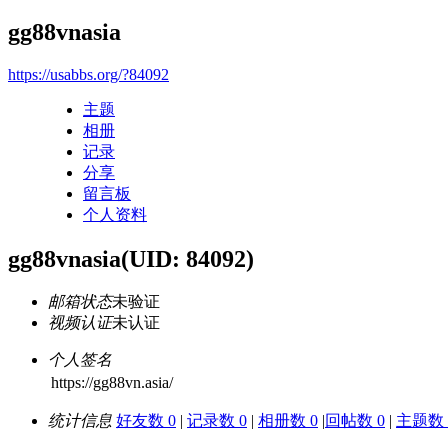
gg88vnasia
https://usabbs.org/?84092
主题
相册
记录
分享
留言板
个人资料
gg88vnasia
(UID: 84092)
邮箱状态
未验证
视频认证
未认证
个人签名
https://gg88vn.asia/
统计信息
好友数 0
|
记录数 0
|
相册数 0
|
回帖数 0
|
主题数 