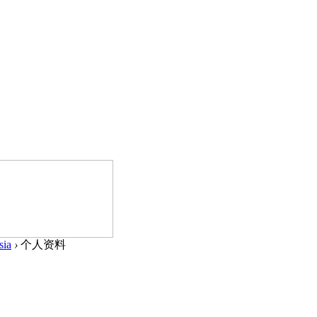
sia
›
个人资料