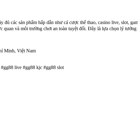
 đầy đủ các sản phẩm hấp dẫn như cá cược thể thao, casino live, slot, 
quan và môi trường chơi an toàn tuyệt đối. Đây là lựa chọn lý tưởng c
hí Minh, Việt Nam
#gg88 live #gg88 kjc #gg88 slot