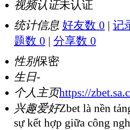
视频认证
未认证
统计信息
好友数 0
|
记录
题数 0
|
分享数 0
性别
保密
生日
-
个人主页
https://zbet.sa.
兴趣爱好
Zbet là nền tản
sự kết hợp giữa công nghệ