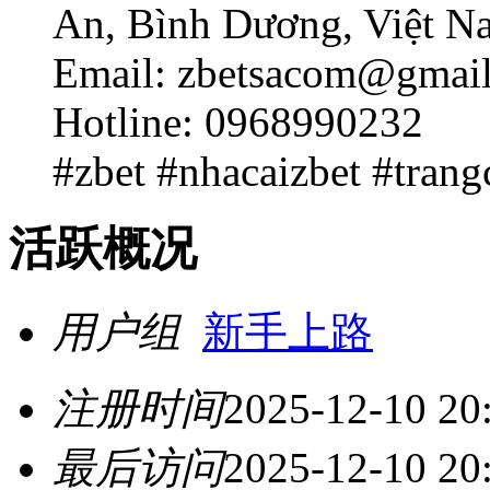
An, Bình Dương, Việt N
Email: zbetsacom@gmai
Hotline: 0968990232
#zbet #nhacaizbet #tran
活跃概况
用户组
新手上路
注册时间
2025-12-10 20
最后访问
2025-12-10 20