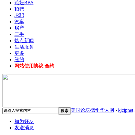
论坛
BBS
招聘
求职
汽车
房产
二手
热点新闻
生活服务
更多
纽约
网站使用协议 合约
美国论坛德州华人网
›
kjcjpnet
搜索
加为好友
发送消息