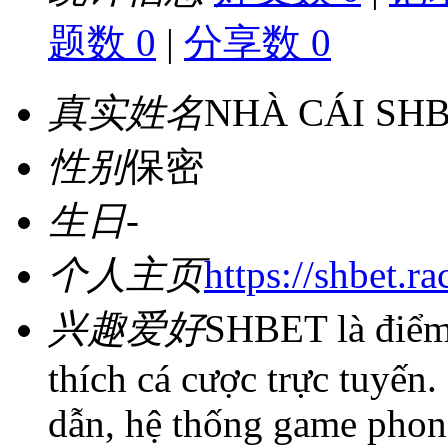
题数 0
|
分享数 0
真实姓名
NHÀ CÁI SH
性别
保密
生日
-
个人主页
https://shbet.ra
兴趣爱好
SHBET là điểm 
thích cá cược trực tuyến.
dẫn, hệ thống game phon