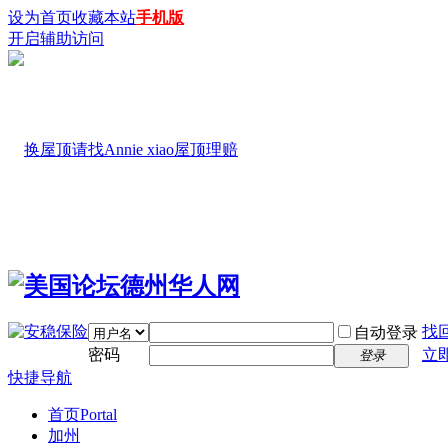
设为首页
收藏本站
手机版
开启辅助访问
找
自动登录
密码
立
登录
快捷导航
首页
Portal
加州