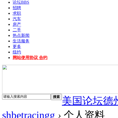
论坛
BBS
招聘
求职
汽车
房产
二手
热点新闻
生活服务
更多
纽约
网站使用协议 合约
搜索
美国论坛德
shbetracingg
›
个人资料