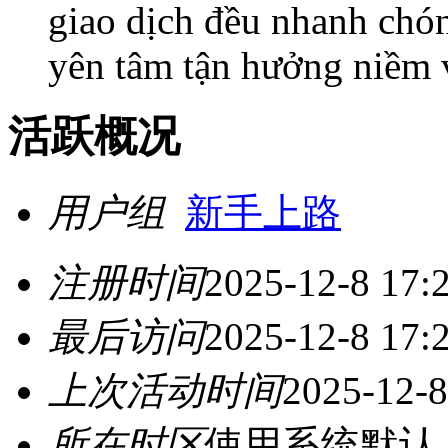
giao dịch đều nhanh chón
yên tâm tận hưởng niềm v
活跃概况
用户组
新手上路
注册时间
2025-12-8 17:
最后访问
2025-12-8 17:
上次活动时间
2025-12-8
所在时区
使用系统默认