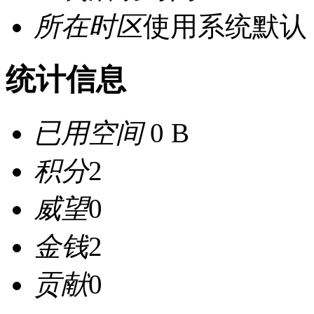
所在时区
使用系统默认
统计信息
已用空间
0 B
积分
2
威望
0
金钱
2
贡献
0