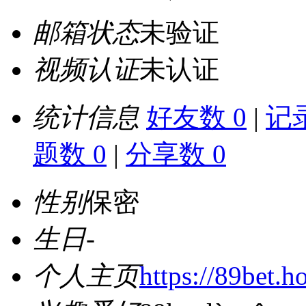
邮箱状态
未验证
视频认证
未认证
统计信息
好友数 0
|
记录
题数 0
|
分享数 0
性别
保密
生日
-
个人主页
https://89bet.h