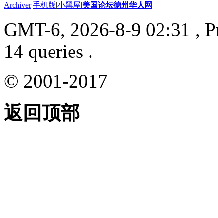
Archiver
|
手机版
|
小黑屋
|
美国论坛德州华人网
GMT-6, 2026-8-9 02:31
, P
14 queries .
© 2001-2017
返回顶部