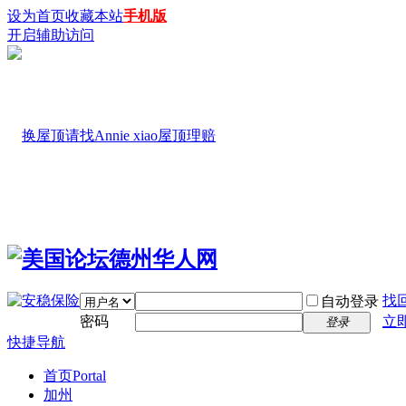
设为首页
收藏本站
手机版
开启辅助访问
找
自动登录
密码
立
登录
快捷导航
首页
Portal
加州