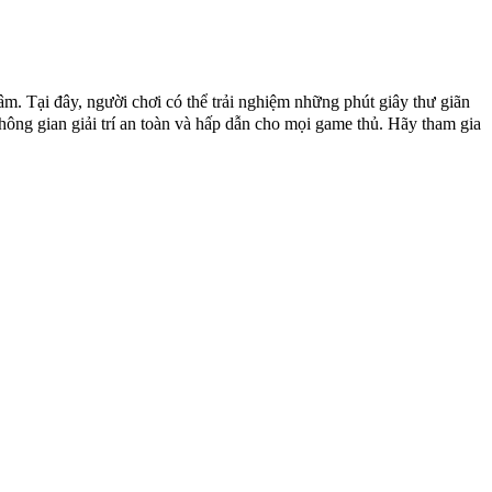
tâm. Tại đây, người chơi có thể trải nghiệm những phút giây thư giãn
không gian giải trí an toàn và hấp dẫn cho mọi game thủ. Hãy tham gia