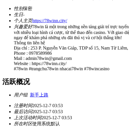
性别
保密
生日
-
个人主页
https://78winn.city/
兴趣爱好
78win là một trong những nền tảng giải trí trực tuyế
với nhiều loại hình cá cược, từ thể thao đến casino. Với giao 
ngay để khám phá những ưu đãi thú vị và cơ hội thắng lớn!
Thông tin liên hệ
Địa chỉ : 253 P. Nguyễn Văn Giáp, TDP số 15, Nam Từ Liêm,
Phone : 0978589986
Mail : admin78win@gmail.com
Website : https://78winn.city/
#78win #trangchu78win nhacai78win #78wincasino
活跃概况
用户组
新手上路
注册时间
2025-12-7 03:53
最后访问
2025-12-7 03:53
上次活动时间
2025-12-7 03:53
所在时区
使用系统默认