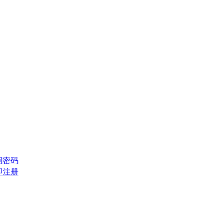
回密码
即注册