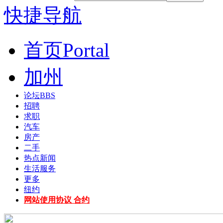
快捷导航
首页
Portal
加州
论坛
BBS
招聘
求职
汽车
房产
二手
热点新闻
生活服务
更多
纽约
网站使用协议 合约