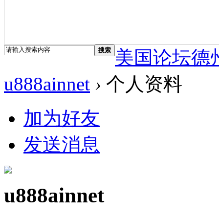
搜索
美国论坛德
u888ainnet
›
个人资料
加为好友
发送消息
u888ainnet