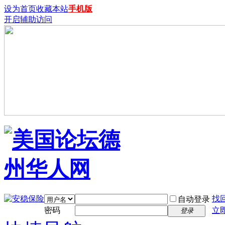
设为首页
收藏本站
手机版
开启辅助访问
找
自动登录
密码
立
登录