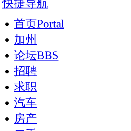
快捷导航
首页
Portal
加州
论坛
BBS
招聘
求职
汽车
房产