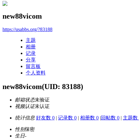
new88vicom
https://usabbs.org/?83188
主题
相册
记录
分享
留言板
个人资料
new88vicom
(UID: 83188)
邮箱状态
未验证
视频认证
未认证
统计信息
好友数 0
|
记录数 0
|
相册数 0
|
回帖数 0
|
主题数 
性别
保密
生日
-