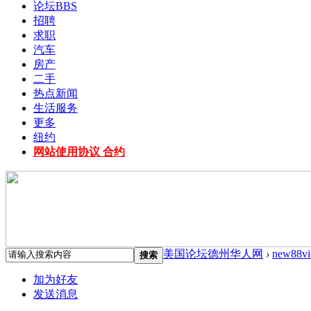
论坛
BBS
招聘
求职
汽车
房产
二手
热点新闻
生活服务
更多
纽约
网站使用协议 合约
美国论坛德州华人网
›
new88v
搜索
加为好友
发送消息