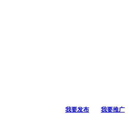
我要发布
我要推广